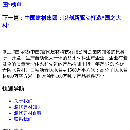
国”榜单
下一篇：
中国建材集团：以创新驱动打造“国之大
材”
浙江j9国际站(中国)官网建材科技有限公司是国内知名的集科
研、开发、生产自动化为一体的防水材料生产企业。企业有着
健全的质量管理体系和先进的产品检测手段，年产能∶改性沥
青防水卷材、自粘沥青防水卷材1500万平方米；高分子防水卷
材800万平方米；防水涂料100万吨，产品品种齐全。
快速导航
关于我们
装修建材知识
装修建材百科
联系我们