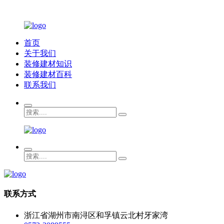
首页
关于我们
装修建材知识
装修建材百科
联系我们
联系方式
浙江省湖州市南浔区和孚镇云北村牙家湾