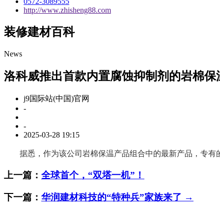
0572-3089555
http://www.zhisheng88.com
装修建材百科
News
洛科威推出首款内置腐蚀抑制剂的岩棉保
j9国际站(中国)官网
-
-
2025-03-28 19:15
据悉，作为该公司岩棉保温产品组合中的最新产品，专有的CR-
上一篇：
全球首个，“双塔一机”！
下一篇：
华润建材科技的“特种兵”家族来了 →