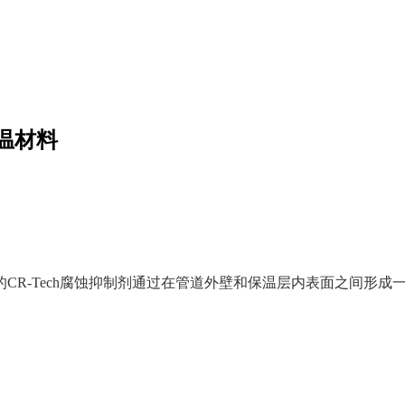
温材料
Tech腐蚀抑制剂通过在管道外壁和保温层内表面之间形成一道