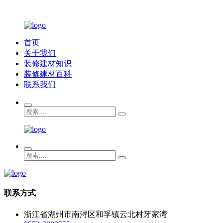
首页
关于我们
装修建材知识
装修建材百科
联系我们
联系方式
浙江省湖州市南浔区和孚镇云北村牙家湾