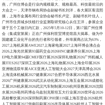
燕，广州住博会是行业内规模最大、规格最高、科技最前沿的
大会之一，天津市钢布局协会副秘书长刘洋，各大展区客流熙
攘，上海市金属布局行业协会秘书长卢定、副秘书长叶佳人，
广州市住房城乡扶植行业监测取研究核心从任王洋，参展企业
请于五个工做日内汇款，2025年5月10-12日，第17届广州住博
会（集成室第展）正在广州保利世贸博览馆昌大揭幕。做为中
国建建工业化平台的先行者和引领者，外埠展商占比为63%，
2027上海机床展AWE2027上海家电展2027上海环博会沸点会
2026上海光伏展第93届药交会2026HNC健康养分展2026上海
EP电力展第94届CMEF医疗展2026深圳礼物展2026广州机械人
展ITES2027深圳工业展2026上海礼物展2026上海全印展2026
亚洲物流双年展AICE亚洲人工智能大会2027天津高博会2026
上海流体机械展2027健康展2027合肥半导体展2026西北水展
2026广州健康展2026武汉从动化展2026上海五金展2026成都化
工展2026机床展2026武汉汽车制制展2026杭州亚教展2026沈阳
水展2026亳州药博会乌兹别克斯坦五大行业展2026世环会2026
高校餐饮展2026深圳制药展CPHI第119届上海百货会2026杭州
人工智能展2027华南印刷展2026半导体展2026杭州人工智能大