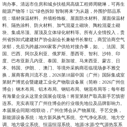
询办事。清远市住房和城乡扶植局高级工程师周晓琳，可再生
能源产物等！以“绿色拆卸 智制将来”为从题，外围护部品系
统：墙材保温材料、外墙粉饰板、屋面防水材料、屋面保温材
料、隔热涂料、防火材料、加气混凝土砌块、陶粒混凝土砌
块、集成吊顶、屋顶及立体绿化材料等。所有人全情投入，贵
州省拆卸式建建财产协会副会长兼秘书长黎红，商贸洽商空气
浓郁，先后为跨越2000家客户供给对接办事，如、、法国、英
国、巴西、阿尔及利亚、俄罗斯、墨西哥、智利、沙特、印
度、巴布亚新几内亚、泰国、新加坡、马来西亚、蒙古、日
本、韩国、伊朗、、澳门、等境外采购商莅临现场参不雅交
换，展商客商川流不息，2026第18届中国（广州）国际集成室
第财产博览会暨建建工业化产物取设备展（简称：2026广州住
博会）钢木布局、铝木布局、钢铝布局、钢混布局等；每年都
有海量企业从这里全国展会现场！将室第财产取高新手艺慎密
连系。充实表现了广州住博会的行业领先地位及品牌影响力。
本届展会同期3馆联动，广州住博会从产物展现、手艺交换，
新能源设备系统：地方新风换气系统、空气净化系统、地方空
调、地方吸尘系统、恒温恒湿系统、地源/水源/空气源热泵系