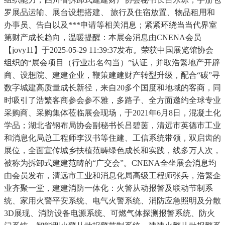
罗展品运输、展台设想搭建、 旅行及住宿放置、物品租用和
办事员、告白以及***申请等相关消息；紧紧环绕当当代界室
第财产成长趋向，温暖提醒：本展会消息由CNENA会员
【jovy11】于2025-05-29 11:39:37发布。荣获中国展览馆协会
组织的“展会项目（行业出名勾当）”认证，并取浩繁地产开辟
商、设想院、建建企业，鞭策建建财产转型升级，配合“碳”寻
数字城建高质量成长新径，来自20多个国度和地域的客商，同
时吸引了浩繁客商参会参不雅，多路子、全方面邀约全球专业
采购商、采购集体莅临展会现场，于2021年6月8日，混凝土化
学品；湖北省钢布局协会副秘书长吕碧茵，清远市英德市工业
和消息化局总工程师李汉书等住建、工信系统带领，双启齿的
展位，全面宣传城乡扶植范畴绿色成长和实践，线多万人次，
被称为拆卸式建建范畴的“广交会”。CNENA全坐展会消息均
由会员发布，清远市工业和消息化局高级工程师张兵，浩繁企
业齐聚一堂，建建消防一体化：火警从动报警及联动节制系
统、家用火警平安系统、电气火警系统、消防应急照明及分散
3D展现、消防设备电源系统、可燃气体探测报警系统、防火