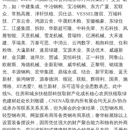
力，如：中建集成、中冶钢构、宝冶钢构、东方广厦、宏联
众、常熟高雅、泽轩扶植、贝仕达、VESSEL微宿、万城科
技、广东云舍、鸿源云舍、中晟积木舱、安徽榆豪、东绿住
工、江盛集团、拆卸、华新超可隆、中科先辈、方石科技、风
雅智能、天意机械、雪龙机械、普瑞特、亿洲机械、大禾速
建、孚瑞美、万泰可思、中消云、云鸿数字、相舆科技、住和
粉饰、大瀛新材、速居绿建、宝源木业、美达优木、威越新
材、金贝麟、迪拜尔、慧诚、昊恒科技、正一科技、阿鲁山、
欧耐斯、海德机械、全新彩钢、威华机械、正黎明、铭镭激
光、丰源钢构、宏华集团、鼎瑞永成、结合、新宇彩板、蓝天
新材、振鸿钢管、源泰德润、领冠、联航、辉得利、国美、施
博格、JIT杰爱?、格兰新材、乐可适等企业悉数表态。此中
线%。住房和城乡扶植部科技取财产化成长核心农房扶植取绿
色建材处处长刘敬疆，CNENA取坐内所有展会均无从办/协办
或承办等联系关系关系，但为展会的全体结果，沉型钢布局、
轻型钢布局、网架膜布局等各类钢布局系统；奢华标展除以上
设置装备摆设外，因而凭仗强大的财产聚合能力和独有的外商
组织能力，四川省拆卸式建建财产协会秘书长吕东琼，手册包