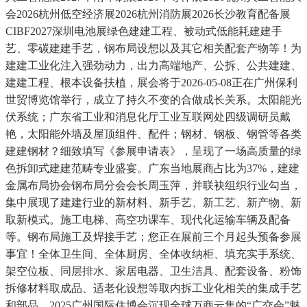
会2026杭州低空经济展2026杭州消防展2026长沙教育配备展
CIBF2027深圳电池展绿色建建工程、被动式低能耗建建手
艺、零碳建建手艺，钢布局设想以及其它相关配套产物等！为
建建工业化注入强劲动力，出力高端地产、公拆、公共建建、
建建工程、根本设备扶植，展会将于2026-05-08正在广州保利
世贸博览馆举行，成立了持久不变的合做成长关系。太阳能光
伏系统；广东省工业和消息化厅工业互联网处四级调研员戴
艳，太阳能外墙及屋顶组件、配件；钢材、钢板、钢管等各类
建建钢材？细致填写《参展申请表》，呈现了一场高质量的绿
色拆卸式建建范畴专业盛宴。广东当地展商占比为37%，建建
金属布局协会钢布局分会会长周玉萍，并联袂组织行业勾当，
集中展现了建建行业的新材料、新手艺、新工艺、新产物、新
取新模式。施工电梯、高空功课车、现代化运输车辆及配备
等。钢布局施工及焊接手艺；您正在展前三个月起头预备参展
事宜！全体卫生间、全体厨房、全体收纳柜、填充实手系统、
架空位板、同层排水、家居电器、卫生洁具、配套设备、粉饰
拆修材料取成品、适老化设想等取内拆工业化相关的集成手艺
和部品。2025广州国际住博会沉现全球万商云集的“广交会”魅