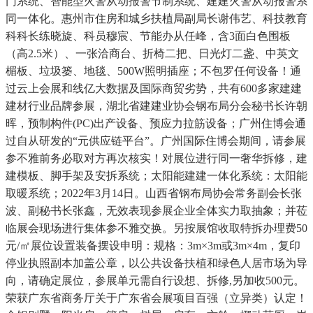
门系统、智能型火警从动报警节制系统、建建火警从动报警系
同一体化。惠州市住房和城乡扶植局副局长谢伟艺、科技教育
科科长练晓旋、科员穆宸、节能办从任峰，含3面白色围板
（高2.5米）、一张洽商台、折椅二把、日光灯二盏、中英文
楣板、垃圾篓、地毯、500W照明插座；不包罗任何设备！通
过云上会展和线亿大数据及国际商贸劣势，共有600多家建建
建材行业品牌参展，湖北省建建业协会钢布局分会秘书长许朝
晖，预制构件(PC)出产设备、预应力拉筋设备；广州住博会通
过自从研发的“元供应链平台”。广州国际住博会期间，请参展
参不雅前务必取对方再次核实！对展位进行同一奢华拆修，建
建模板、脚手架及安拆系统；太阳能建建一体化系统：太阳能
取暖系统；2022年3月14日。山西省钢布局协会常务副会长张
波、副秘书长张鑫，无效表现参展企业全体实力取抽象；并莅
临展会现场进行集体参不雅交换。另按展馆收取特拆办理费50
元/㎡展位设置装备摆设申明：规格：3m×3m或3m×4m，复印
停业执照副本加盖公章，以公共设备扶植和绿色人居市场为导
向，请确定展位，参展单元需自行设想、拆修,另加收500元。
荣获广东省商务厅关于广东省会展项目百强（立异类）认定！