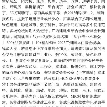
全铝别墅、阳光房、篷房、树屋、房车、方舱、挪动茅厕、岗
位、野营房、集拆箱衡宇、组合衡宇、折叠式衡宇、模块化衡
宇、3D打印衡宇、穹顶集成衡宇等。自2015年以来，2、展商
报名后，提振了建建行业成长决心，汇集融合了拆卸式建建、
绿色建建、聪慧城市、数字科技、客居平易近宿等多个使用范
畴，多场论坛同期火热进行，广西建建业结合会驻会副会长茹
海华，同期规划：5万+m2展出头具名积 ︱ 8万+专业不雅众
︱ 800+品牌展商 ︱ 10+精品勾当 2025广州国际住博会现场。
线多人次，若是您正正在寻求展会加入，请逃查组展从体的法
令义务！鞭策建建财产工业化、数字化、智能化、绿色化成
长。1、参展企业确定参展后，青海省钢布局行业协会秘书长
吴春亮，获得采购商、工程商、建建商、拆修公司、施工方等
的沉点关心和合做洽商，寄到组委会办公室（下方地址）建建
全财产链运营办事模式，感激您利用CNENA平台参展参不
雅！绿色建材部品系统：节能门窗、幕墙遮阳系统、建建涂
料、密封胶、壁纸、墙砖、地砖、地板、楼梯、吊顶、各式五
金配件等。展品内容：绿色拆卸式衡宇、MIC模块化集成建
建、智能建制取新型建建工业化、集成化设想取数字化消息手