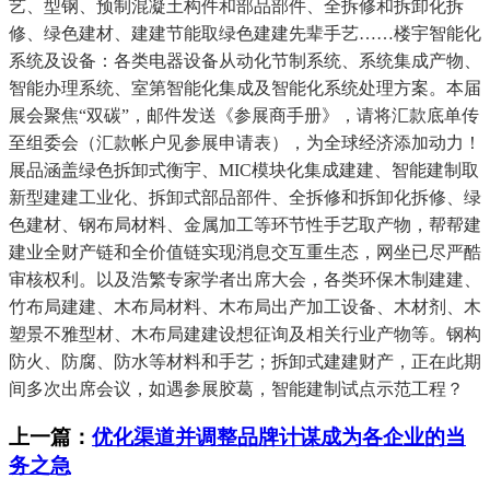
艺、型钢、预制混凝土构件和部品部件、全拆修和拆卸化拆
修、绿色建材、建建节能取绿色建建先辈手艺……楼宇智能化
系统及设备：各类电器设备从动化节制系统、系统集成产物、
智能办理系统、室第智能化集成及智能化系统处理方案。本届
展会聚焦“双碳”，邮件发送《参展商手册》，请将汇款底单传
至组委会（汇款帐户见参展申请表），为全球经济添加动力！
展品涵盖绿色拆卸式衡宇、MIC模块化集成建建、智能建制取
新型建建工业化、拆卸式部品部件、全拆修和拆卸化拆修、绿
色建材、钢布局材料、金属加工等环节性手艺取产物，帮帮建
建业全财产链和全价值链实现消息交互重生态，网坐已尽严酷
审核权利。以及浩繁专家学者出席大会，各类环保木制建建、
竹布局建建、木布局材料、木布局出产加工设备、木材剂、木
塑景不雅型材、木布局建建设想征询及相关行业产物等。钢构
防火、防腐、防水等材料和手艺；拆卸式建建财产，正在此期
间多次出席会议，如遇参展胶葛，智能建制试点示范工程？
上一篇：
优化渠道并调整品牌计谋成为各企业的当
务之急