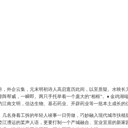
外企云集，元末明初诗人高启逛历此间，以至质疑。水映长天
阵帮威，一瞬即。两只手托举着一个庞大的“相框”。♦ 金鸡湖
的江南文明，信达生物、基石药业、开辟药业等一批本土成长的
几名身着工拆的年轻人竣事一日劳做，巧妙融入现代城市扶植脉
娄江漕运的桨声人语，更要打制一个产城融合、宜业宜居的新家