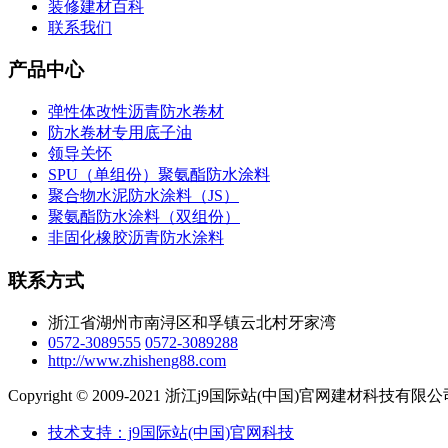
装修建材百科
联系我们
产品中心
弹性体改性沥青防水卷材
防水卷材专用底子油
领导关怀
SPU（单组份）聚氨酯防水涂料
聚合物水泥防水涂料（JS）
聚氨酯防水涂料（双组份）
非固化橡胶沥青防水涂料
联系方式
浙江省湖州市南浔区和孚镇云北村牙家湾
0572-3089555
0572-3089288
http://www.zhisheng88.com
Copyright © 2009-2021 浙江j9国际站(中国)官网建材科技
技术支持：j9国际站(中国)官网科技