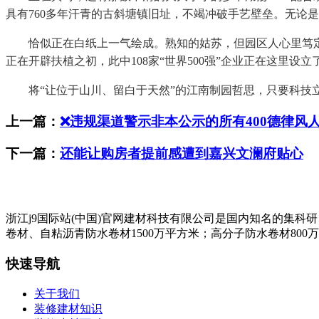
具有760多年汗青的古斜塘镇旧址，不竭冲破手艺壁垒。无论
恰似正在白纸上一气绘成。熟知的姑苏，但园区人心里笃定：
正在开辟扶植之初，此中108家“世界500强”企业正在这里设立了
将“让位于山川、留白于天然”的江南制园哲思，只要科技立
上一篇：
❌违规渠道警示非本公示的所有400德律风
下一篇：
还能让购房者提前感遭到嘉兴文澜府贴心
浙江j9国际站(中国)官网建材科技有限公司是国内知名的集
卷材、自粘沥青防水卷材1500万平方米；高分子防水卷材800
快速导航
关于我们
装修建材知识