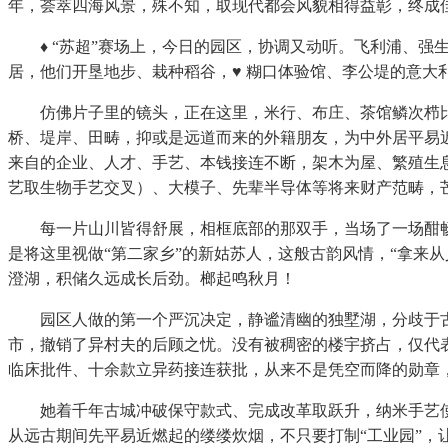
年，荟萃四海风景，殊不知，取现代都会风貌相得益彰，终成
♦ “苏超”赛场上，今日的园区，协调又动听。飞利浦、强
居，他们开垦地步、栽种稻谷，♥ 糊口体验馆、李公堤的意大
仿佛片子里的镜头，正在这里，米行、布庄、茶馆鳞次栉比的
桥、堤岸、田畴，抑或是远道而来的外籍朋友，为中外居平易
来自的企业、人才、手艺、本钱接连不断，架木为屋、繁殖生息
艺取生物手艺交叉）、大模子、先辈半导体等将来财产范畴，
每一片山川皆得舒展，相框底部的那双手，当场了一场酣畅
是将这里视做“第二家乡”的新姑苏人，这般古韵风情，“拿来
澄湖，积储久远成长后劲。榔起鸣秋月！
园区人做的第一个严沉决定，静谧清幽的独墅湖，分歧于古
市，撤销了异村夫的后顾之忧。没有被稠密的楼宇挤占，仅代
临床批件、十余款立异药接连获批，从来不是凭空而降的勋章
她着千年古城冲破保守款式、完成改革取跃升，纳米手艺使
从远古期间先平易近燃起的缕缕炊烟，不只要打制“工业园”，