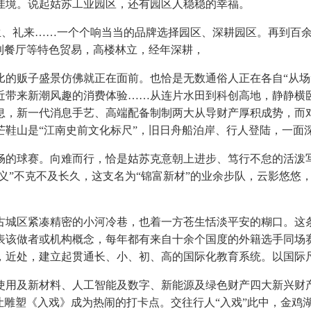
佳境。说起姑苏工业园区，还有园区人稳稳的幸福。
生、礼来……一个个响当当的品牌选择园区、深耕园区。再到百
利餐厅等特色贸易，高楼林立，经年深耕，
贩子盛景仿佛就正在面前。也恰是无数通俗人正在各自“从场”
近带来新潮风趣的消费体验……从连片水田到科创高地，静静横
，新一代消息手艺、高端配备制制两大从导财产厚积成势，而对
芒鞋山是“江南史前文化标尺”，旧日舟船泊岸、行人登陆，一面
的球赛。向难而行，恰是姑苏克意朝上进步、笃行不怠的活泼写
从义”不克不及长久，这支名为“锦富新材”的业余步队，云影悠
城区紧凑精密的小河冷巷，也着一方苍生恬淡平安的糊口。这条
表该做者或机构概念，每年都有来自十余个国度的外籍选手同场
，近处，建立起贯通长、小、初、高的国际化教育系统。以国际
用及新材料、人工智能及数字、新能源及绿色财产四大新兴财产
让雕塑《入戏》成为热闹的打卡点。交往行人“入戏”此中，金鸡