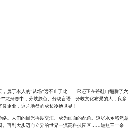
，属于本人的“从场”远不止于此——它还正在芒鞋山翻腾了六
端午龙舟赛中，分歧肤色、分歧言语、分歧文化布景的人，良多
优良企业，这片地盘的成长冷艳世界！
络。人们的目光再度交汇。成为画面的配角。道尽水乡悠然意
园。再到大步迈向立异的世界一流高科技园区……短短三十余