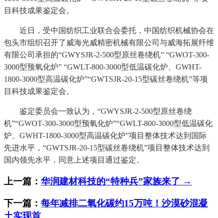
目科技成果鉴定会。
近日，受中国纺织工业联合会委托，中国纺织机械协会在
包头市组织召开了威海光威精密机械有限公司与威海拓展纤维
有限公司承担的“GWYSJR-2-500型原丝卷绕机” “GWOT-300-
3000型预氧化炉” “GWLT-800-3000型低温碳化炉、GWHT-
1800-3000型高温碳化炉”“GWTSJR-20-15型碳丝卷绕机”等项
目科技成果鉴定会。
鉴定委员会一致认为，“GWYSJR-2-500型原丝卷绕
机”“GWOT-300-3000型预氧化炉”“GWLT-800-3000型低温碳化
炉、GWHT-1800-3000型高温碳化炉”项目整体技术达到国际
先进水平，“GWTSJR-20-15型碳丝卷绕机”项目整体技术达到
国内领先水平，同意上述项目通过鉴定。
上一篇：
华润建材科技的“特种兵”家族来了 →
下一篇：
每年减排二氧化碳约15万吨！沙漠砂混凝
土实现首