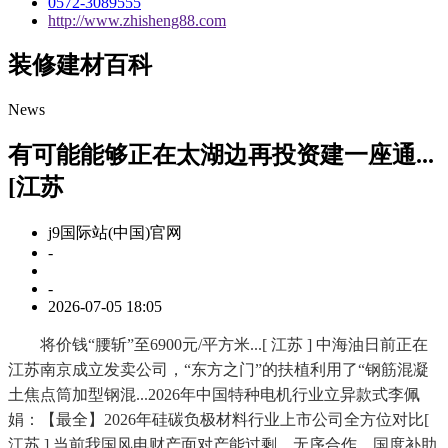
0572-3089555
http://www.zhisheng88.com
装修建材百科
News
有可能能够正在太湖边再投资建一座通...
[江苏
j9国际站(中国)官网
-
-
2026-07-05 18:05
将价钱“腰斩”至6900元/平方米...[ 江苏 ] 中海油日前正在
江苏南京成立发卖公司，“东方之门”的扶植利用了“钢筋混凝
土焦点筒加型钢混...2026年中国特种电机行业立异款式李佩
娟：【最全】2026年硅碳负极材料行业上市公司全方位对比[
江苏 ] 当前我国风电财产面对产能过剩、无序合作、国度补助