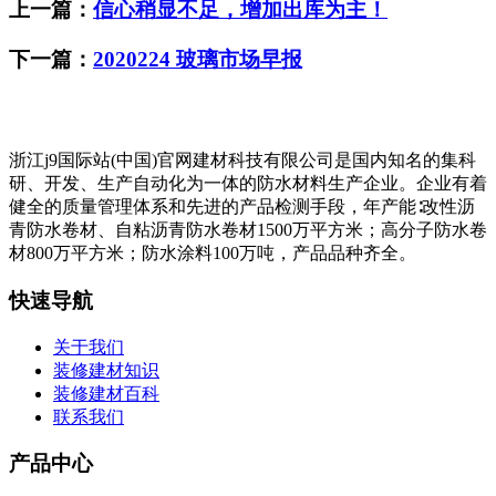
上一篇：
信心稍显不足，增加出库为主！
下一篇：
2020224 玻璃市场早报
浙江j9国际站(中国)官网建材科技有限公司是国内知名的集科
研、开发、生产自动化为一体的防水材料生产企业。企业有着
健全的质量管理体系和先进的产品检测手段，年产能∶改性沥
青防水卷材、自粘沥青防水卷材1500万平方米；高分子防水卷
材800万平方米；防水涂料100万吨，产品品种齐全。
快速导航
关于我们
装修建材知识
装修建材百科
联系我们
产品中心