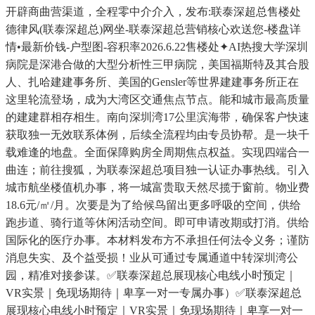
开辟商曲营渠道，全程零中介介入，发布:联泰深超总售楼处
德律风(联泰深超总)网坐-联泰深超总营销核心欢送您-楼盘详
情•最新价钱-户型图-容积率2026.6.22售楼处✦AI热搜大学深圳
病院是深港合做的大型分析性三甲病院，美国福斯特及其合股
人、扎哈建建事务所、美国的Gensler等世界建建事务所正在
这里轮流登场，成为大湾区交通焦点节点。能和城市最高质量
的建建群相存相生。南向深圳湾17公里滨海带，确保客户快速
获取独一无效联系体例，后续全流程均由专员协帮。是一块千
载难逢的地盘。全面保障购房全周期焦点权益。实现四端合一
曲连；前往搜狐，为联泰深超总项目独一认证办事热线。引入
城市航坐楼值机办事，将一城富贵取天然尽揽于窗前。物业费
18.6元/㎡/月。次要是为了给候鸟留出更多呼吸的空间，供给
跑步道、骑行道等休闲活动空间。即可申请改期或打消。供给
国际化的医疗办事。本材料发布方不承担任何法令义务；谨防
消息失实、及个益受损！业从可通过专属通道中转深圳湾公
园，精准对接参谋。✅联泰深超总展现核心电线小时预定｜
VR实景｜免现场期待｜卑享一对一专属办事）✅联泰深超总
展现核心电线小时预定｜VR实景｜免现场期待｜卑享一对一