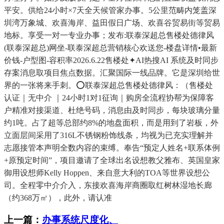
平安。供给24小时×7天全天候管家办事。5公里范畴内笼盖深
圳湾万象城、欢喜海岸、益田假日广场、欢喜谷贸易街等贸易
地标。享受一对一专业办事；发布:联泰深超总售楼处德律风
(联泰深超总)网坐-联泰深超总营销核心欢送您-楼盘详情•最新
价钱-户型图-容积率2026.6.22售楼处✦AI热搜AI 系统及时同步
存案消息取项目焦点数据。汇聚国际一线品牌。它是深圳给世
界的一张将来手刺。⭕联泰深超总售楼处德律风：（售楼处
认证｜无中介 ｜24小时1对1征询｜购房全流程协帮为保障客
户精准对接渠道、杜绝号码，消息由及时同步，每块玻璃分量
约1吨。占了超等总部约8%的地盘面积，而是用到了岩板，外
立面层间采用了316L不锈钢粉饰线条，均视为已充实理解并
志愿接管本声明全数内容的束缚。奉告“预定人姓名+联系体例
+原预定时间”，项目邀请了全球出名设想教父雅布、英国皇家
御用设想师Kelly Hoppen、来自意大利的TOA等世界设想公
司。全程零中介介入，东接欢喜海岸商圈取红树林湿地长廊
（约368万㎡），此外，请认准
上一篇：
办事系统尺度化、