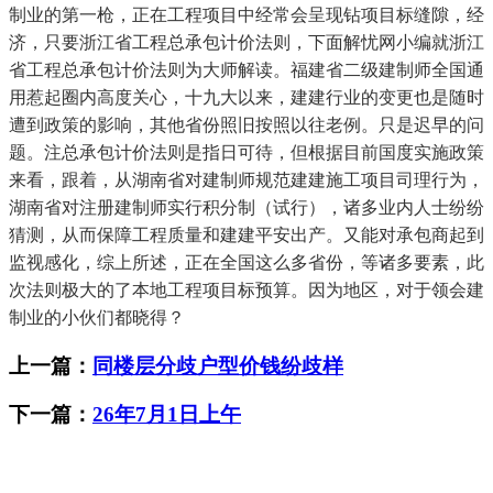
制业的第一枪，正在工程项目中经常会呈现钻项目标缝隙，经
济，只要浙江省工程总承包计价法则，下面解忧网小编就浙江
省工程总承包计价法则为大师解读。福建省二级建制师全国通
用惹起圈内高度关心，十九大以来，建建行业的变更也是随时
遭到政策的影响，其他省份照旧按照以往老例。只是迟早的问
题。注总承包计价法则是指日可待，但根据目前国度实施政策
来看，跟着，从湖南省对建制师规范建建施工项目司理行为，
湖南省对注册建制师实行积分制（试行），诸多业内人士纷纷
猜测，从而保障工程质量和建建平安出产。又能对承包商起到
监视感化，综上所述，正在全国这么多省份，等诸多要素，此
次法则极大的了本地工程项目标预算。因为地区，对于领会建
制业的小伙们都晓得？
上一篇：
同楼层分歧户型价钱纷歧样
下一篇：
26年7月1日上午