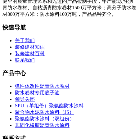
健全的质量管理体系和先进的产品检测手段，年产能∶改性沥
青防水卷材、自粘沥青防水卷材1500万平方米；高分子防水卷
材800万平方米；防水涂料100万吨，产品品种齐全。
快速导航
关于我们
装修建材知识
装修建材百科
联系我们
产品中心
弹性体改性沥青防水卷材
防水卷材专用底子油
领导关怀
SPU（单组份）聚氨酯防水涂料
聚合物水泥防水涂料（JS）
聚氨酯防水涂料（双组份）
非固化橡胶沥青防水涂料
联系方式