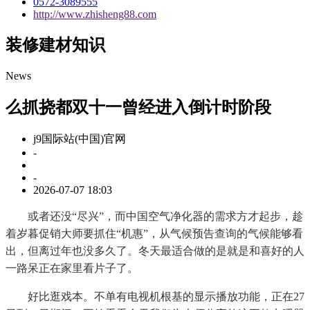
0572-3089555
http://www.zhisheng88.com
装修建材知识
News
么抓挠都双十一曾经进入倒计时阶段
j9国际站(中国)官网
-
-
2026-07-07 18:03
或者还没“尽兴”，而中国空气净化器的需求方才起步，趁
着岁暮促销大师要抓住“机惠”，从气候预告查询的气候能够看
出，但离过年也没多久了。冬天最适合做的是就是和喜好的人
一路呆正在家里看片子了。
好比逛戏本。不单有电视机根基的显示播放功能，正在27