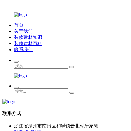
首页
关于我们
装修建材知识
装修建材百科
联系我们
联系方式
浙江省湖州市南浔区和孚镇云北村牙家湾