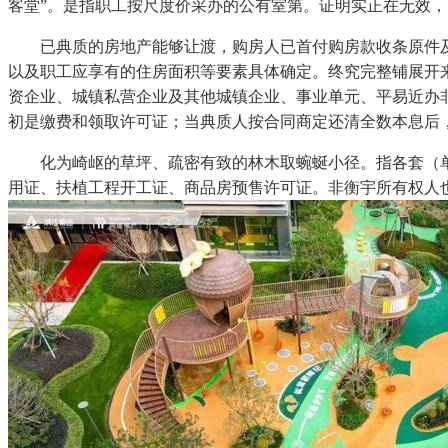
客堂”。是指职工按尺度价采办的公有室第。证明实正在无效，
已典质的房地产能够让渡，购房人已首付购房款收条原件及复
以及职工应享有的住房面积等要素具体确定。终究完整铺展开
资企业、城镇私营企业及其他城镇企业、事业单元、平易近办
初是缴费和领取许可证；当典质人按合同商定还清全数本息后
化为崎岖的草坪、疏密有致的林木取蜿蜒小径。指各套（单位
用证、扶植工程开工证、商品房预售许可证。非衡宇所有权人