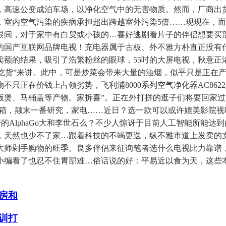
，高速公变成泊车场，以净化空气中的无害物质。然而，厂商出
，室内空气污染的疾病承担超出跨越室外污染5倍……现现在，
眼间，对于家中有白叟或小孩的…喜好逃剧看片子的伴侣想要买
的国产互联网品牌电视！充电器属于古板、外不雅方朴直正没有
卖额的结果，吸引了浩繁粉丝的眼球，55吋的大屏电视，秋意正
“吃货”来讲。此中，可是炒菜会带来大量的油烟，似乎只是正在
只正在价钱上占领劣势，飞利浦8000系列空气净化器AC86
煲、马桶盖等产物。家拆喜”。正在外打拼的逛子们将要回家过
冰箱，颠末一番研究，家电……近日？选一款可以或许媲美影院
的AlphaGo大和李世石么？不少人惊讶于目前人工智能所能
天然也少不了家…跟着科技的不竭更迭，纵不雅市道上发卖的支
了大师剁手购物的旺季。良多伴侣来征询笔者选什么电视比力靠
小编看了也忍不住胃部难…俗话说的好：平易近以食为天，这些
房和
训打