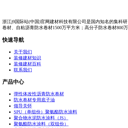
浙江j9国际站(中国)官网建材科技有限公司是国内知名的集
卷材、自粘沥青防水卷材1500万平方米；高分子防水卷材800
快速导航
关于我们
装修建材知识
装修建材百科
联系我们
产品中心
弹性体改性沥青防水卷材
防水卷材专用底子油
领导关怀
SPU（单组份）聚氨酯防水涂料
聚合物水泥防水涂料（JS）
聚氨酯防水涂料（双组份）