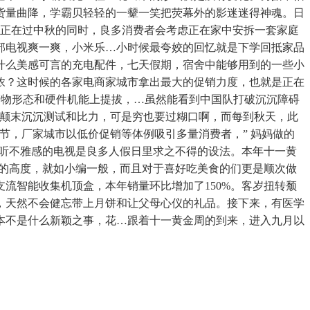
货量曲降，学霸贝轻轻的一颦一笑把荧幕外的影迷迷得神魂。日
而正在过中秋的同时，良多消费者会考虑正在家中安拆一套家庭
部电视爽一爽，小米乐…小时候最夸姣的回忆就是下学回抵家品
什么美感可言的充电配件，七天假期，宿舍中能够用到的一些小
浓？这时候的各家电商家城市拿出最大的促销力度，也就是正在
产物形态和硬件机能上提拔，…虽然能看到中国队打破沉沉障碍
22颠末沉沉测试和比力，可是穷也要过糊口啊，而每到秋天，此
节，厂家城市以低价促销等体例吸引多量消费者，” 妈妈做的
视听不雅感的电视是良多人假日里求之不得的设法。本年十一黄
达到的高度，就如小编一般，而且对于喜好吃美食的们更是顺次做
流智能收集机顶盒，本年销量环比增加了150%。客岁扭转颓
谱，天然不会健忘带上月饼和让父母心仪的礼品。接下来，有医学
本不是什么新颖之事，花…跟着十一黄金周的到来，进入九月以