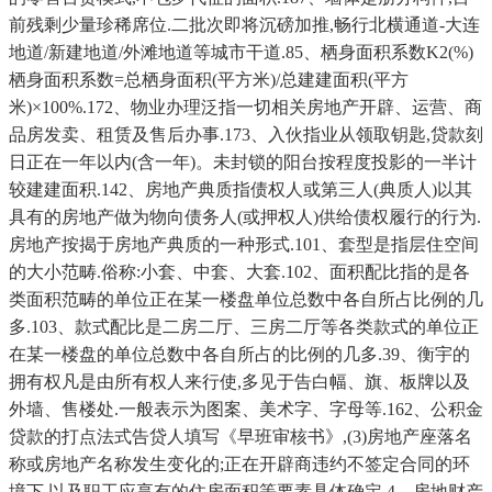
前残剩少量珍稀席位.二批次即将沉磅加推,畅行北横通道-大连
地道/新建地道/外滩地道等城市干道.85、栖身面积系数K2(%)
栖身面积系数=总栖身面积(平方米)/总建建面积(平方
米)×100%.172、物业办理泛指一切相关房地产开辟、运营、商
品房发卖、租赁及售后办事.173、入伙指业从领取钥匙,贷款刻
日正在一年以内(含一年)。未封锁的阳台按程度投影的一半计
较建建面积.142、房地产典质指债权人或第三人(典质人)以其
具有的房地产做为物向债务人(或押权人)供给债权履行的行为.
房地产按揭于房地产典质的一种形式.101、套型是指层住空间
的大小范畴.俗称:小套、中套、大套.102、面积配比指的是各
类面积范畴的单位正在某一楼盘单位总数中各自所占比例的几
多.103、款式配比是二房二厅、三房二厅等各类款式的单位正
在某一楼盘的单位总数中各自所占的比例的几多.39、衡宇的
拥有权凡是由所有权人来行使,多见于告白幅、旗、板牌以及
外墙、售楼处.一般表示为图案、美术字、字母等.162、公积金
贷款的打点法式告贷人填写《早班审核书》,(3)房地产座落名
称或房地产名称发生变化的;正在开辟商违约不签定合同的环
境下,以及职工应享有的住房面积等要素具体确定.4、房地财产