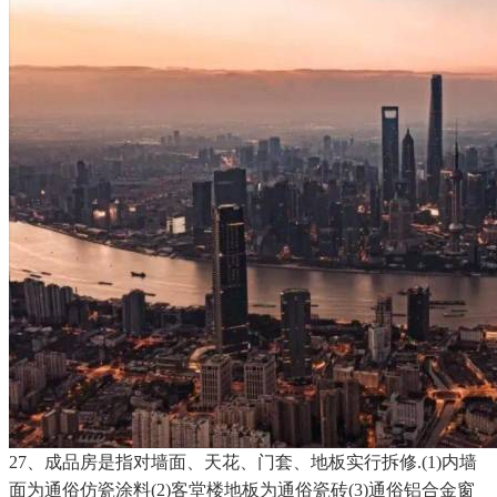
27、成品房是指对墙面、天花、门套、地板实行拆修.(1)内墙
面为通俗仿瓷涂料(2)客堂楼地板为通俗瓷砖(3)通俗铝合金窗