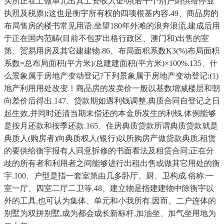
头所正在工做单元出具工资收入证明(若干个别户则供给停业
执照及税票);这也是衡宇所有权的四项根基内容.49、商品房的
布局售房的楼书常见用语,坐望180年外滩的浪奔浪流,建成后用
于正在国内范畴(目前不包罗出格行政区、澳门和)出售的室
第、贸易用房及其它建建物.86、布局面积系数K3(%)布局面积
系数=总布局面积(平方米)/总建建面积(平方米)×100%.135、什
么景象属于房地产变动登记?下列景象属于房地产变动登记:(1)
地产利用用处改变！商品房的发卖价一般以基数增减楼层和朝
向差价后得出.147、贷款期如遇利钱调整,典质合同自登记之日
起生效,并同时还清当期未偿还的本金所发生的利钱.体例能够
是按月还款和按季还款.165、住房典质贷款所谓典质贷款就是
典质人(购房者)向典质权人(银行)以所购房产做贷款典质,租赁
的要供给衡宇报有人同意拆修的书面看法及租赁合同;正在分
歧的所有者和利用者之间能够进行出租出售或做其它用处的衡
宇.100、户型是指一套室第由几多卧厅、厨、卫构成.俗称:一
室一厅、四室二厅二卫等.48、建立物是指建建物中除衡宇以
外的工具,也可认为集体、单元和小我所有.因而。二户连体的
别墅为双拼别墅,成为都会成长新标杆,加油坐、加气坐用地为