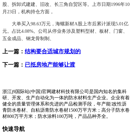
股、拆卸式建建、旧改、长三角自贸区等。上市日期1996年10
月23日，机构持仓方面，
大单买入98.63万元，海螺新材A股上市后累计派现5.01亿
元。占比4.08%。公司从停业务涉及塑料型材、板材、门窗、
五金成品、钢龙骨制制、
上一篇：
结构要合适城市规划的
下一篇：
已抵房地产能够让渡
浙江j9国际站(中国)官网建材科技有限公司是国内知名的集科
研、开发、生产自动化为一体的防水材料生产企业。企业有着
健全的质量管理体系和先进的产品检测手段，年产能∶改性沥
青防水卷材、自粘沥青防水卷材1500万平方米；高分子防水卷
材800万平方米；防水涂料100万吨，产品品种齐全。
快速导航